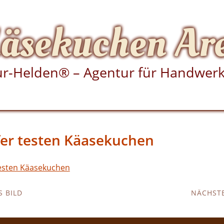
äsekuchen Ar
r-Helden® – Agentur für Handwer
fer testen Käasekuchen
 BILD
NÄCHSTE