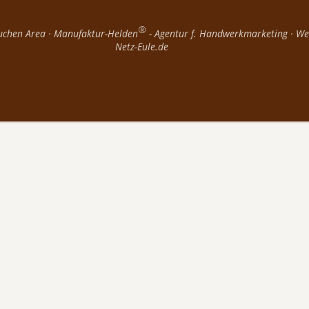
®
uchen Area
Manufaktur-Helden
- Agentur f. Handwerkmarketing
We
Netz-Eule.de