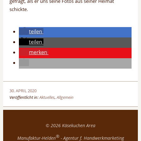
gefragt, als er uns seine Fotos aus seiner Heimat
schickte.
teilen
teilen
merken
30. APRIL 2020
Veröffentlicht in:
Aktuelles
,
Allgemein
© 2026
Käsekuchen Area
®
Manufaktur-Helden
- Agentur f. Handwerkmarketing