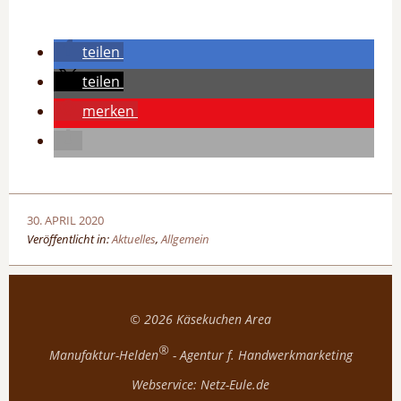
teilen
teilen
merken
30. APRIL 2020
Veröffentlicht in:
Aktuelles
,
Allgemein
© 2026
Käsekuchen Area
®
Manufaktur-Helden
- Agentur f. Handwerkmarketing
Webservice:
Netz-Eule.de