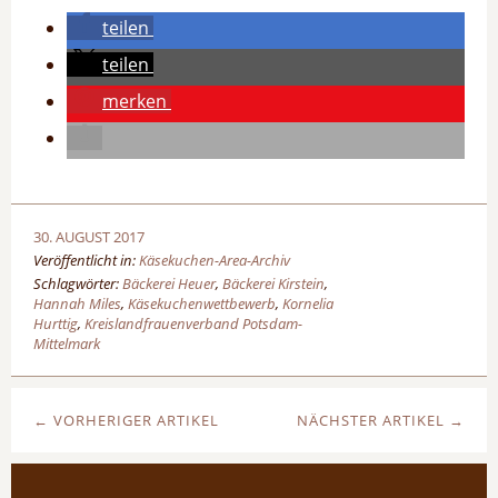
teilen
teilen
merken
30. AUGUST 2017
Veröffentlicht in:
Käsekuchen-Area-Archiv
Schlagwörter:
Bäckerei Heuer
,
Bäckerei Kirstein
,
Hannah Miles
,
Käsekuchenwettbewerb
,
Kornelia
Hurttig
,
Kreislandfrauenverband Potsdam-
Mittelmark
← VORHERIGER ARTIKEL
NÄCHSTER ARTIKEL →